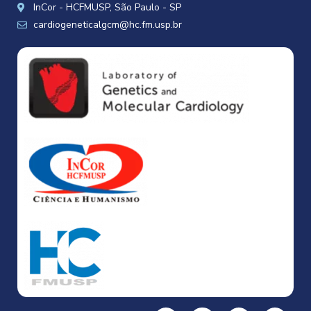
InCor - HCFMUSP, São Paulo - SP
cardiogeneticalgcm@hc.fm.usp.br