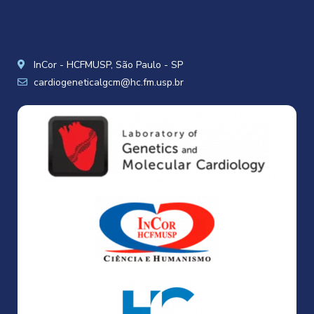
InCor - HCFMUSP, São Paulo - SP
cardiogeneticalgcm@hc.fm.usp.br