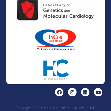
Copyright 2022. CardioGen – InCor – HC / FM / USP.